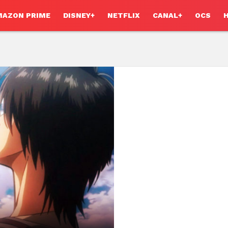
MAZON PRIME
DISNEY+
NETFLIX
CANAL+
OCS