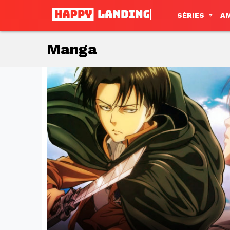
SÉRIES
A
Manga
Subterms
Latest
stories