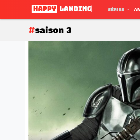
SÉRIES
A
saison 3
Subterms
Latest
stories