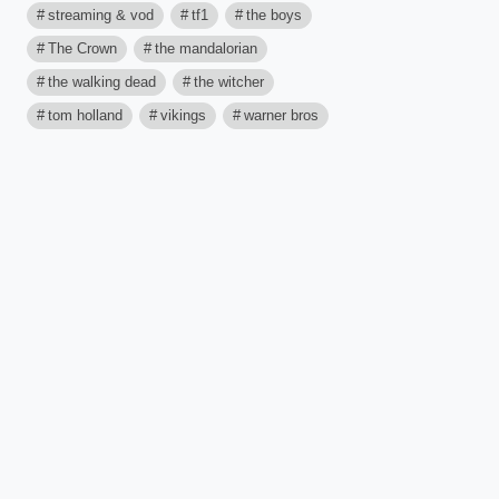
streaming & vod
tf1
the boys
The Crown
the mandalorian
the walking dead
the witcher
tom holland
vikings
warner bros