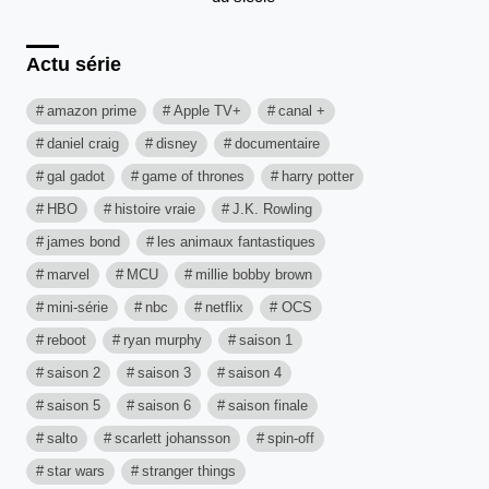
Actu série
amazon prime
Apple TV+
canal +
daniel craig
disney
documentaire
gal gadot
game of thrones
harry potter
HBO
histoire vraie
J.K. Rowling
james bond
les animaux fantastiques
marvel
MCU
millie bobby brown
mini-série
nbc
netflix
OCS
reboot
ryan murphy
saison 1
saison 2
saison 3
saison 4
saison 5
saison 6
saison finale
salto
scarlett johansson
spin-off
star wars
stranger things