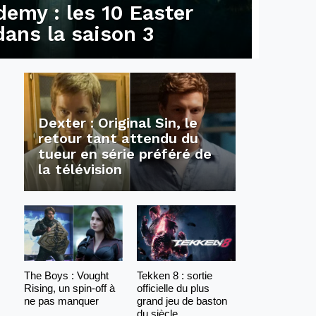
emy : les 10 Easter
dans la saison 3
Dexter : Original Sin, le
retour tant attendu du
tueur en série préféré de
la télévision
The Boys : Vought
Tekken 8 : sortie
Rising, un spin-off à
officielle du plus
ne pas manquer
grand jeu de baston
du siècle