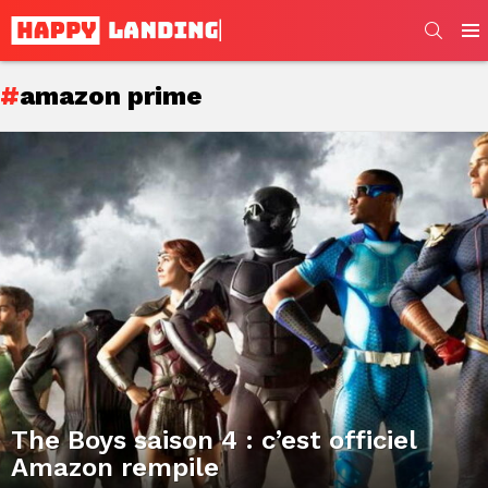
SEARC
Men
amazon prime
Subterms
Latest
stories
The Boys saison 4 : c’est officiel
Amazon rempile