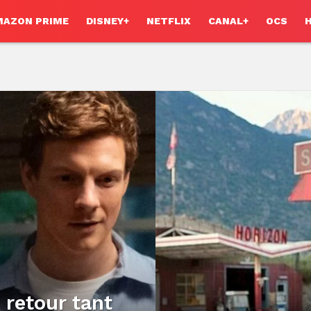
MAZON PRIME
DISNEY+
NETFLIX
CANAL+
OCS
e retour tant