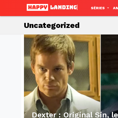
SÉRIES
A
Uncategorized
Subterms
Latest
stories
Dexter : Original Sin, l