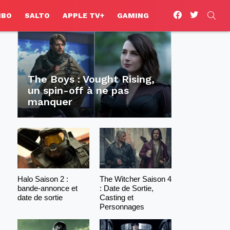
facebook
twitter
SEA
HBO
SALTO
APPLE TV+
GAMING
The Boys : Vought Rising,
un spin-off à ne pas
manquer
Halo Saison 2 :
The Witcher Saison 4
bande-annonce et
: Date de Sortie,
date de sortie
Casting et
Personnages