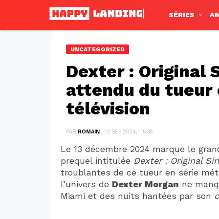
SÉRIES
A
UNCATEGORIZED
Dexter : Original S
attendu du tueur 
télévision
PAR
ROMAIN
12 SEP 2024, · 15:38
Le 13 décembre 2024 marque le gran
prequel intitulée
Dexter : Original Sin
troublantes de ce tueur en série mét
l’univers de
Dexter Morgan
ne manque
Miami et des nuits hantées par son
c