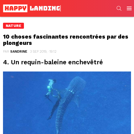
SEARC
Men
NATURE
10 choses fascinantes rencontrées par des
plongeurs
PAR
SANDRINE
3 SEP 2019, · 19:12
4. Un requin-baleine enchevêtré