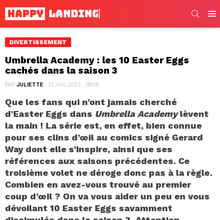
SEARC
Men
DIVERTISSEMENT
Umbrella Academy : les 10 Easter Eggs
cachés dans la saison 3
PAR
JULIETTE
21 JUIL 2022, · 09:00
Que les fans qui n’ont jamais cherché
d’Easter Eggs dans
Umbrella Academy
lèvent
la main ! La série est, en effet, bien connue
pour ses clins d’œil au comics signé Gerard
Way dont elle s’inspire, ainsi que ses
références aux saisons précédentes. Ce
troisième volet ne déroge donc pas à la règle.
Combien en avez-vous trouvé au premier
coup d’œil ? On va vous aider un peu en vous
dévoilant 10
Easter Eggs
savamment
dissimulés dans la saison 3. Attention