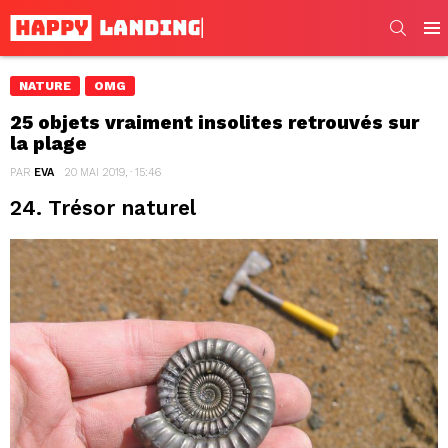
SEARC
Men
NATURE
OMG
25 objets vraiment insolites retrouvés sur
la plage
PAR
EVA
20 MAI 2019, · 15:46
24. Trésor naturel