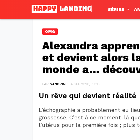
SÉRIES
A
OMG
Alexandra apprend
et devient alors 
monde a… découvre
PAR
SANDRINE
4 SEP 2020, · 17:18
Un rêve qui devient réalité
L’échographie a probablement eu lieu
grossesse. C’est à ce moment-là qu
l’utérus pour la première fois ; plus t