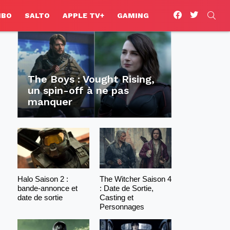
facebook
twitter
SEA
HBO
SALTO
APPLE TV+
GAMING
The Boys : Vought Rising,
un spin-off à ne pas
manquer
Halo Saison 2 :
The Witcher Saison 4
bande-annonce et
: Date de Sortie,
date de sortie
Casting et
Personnages