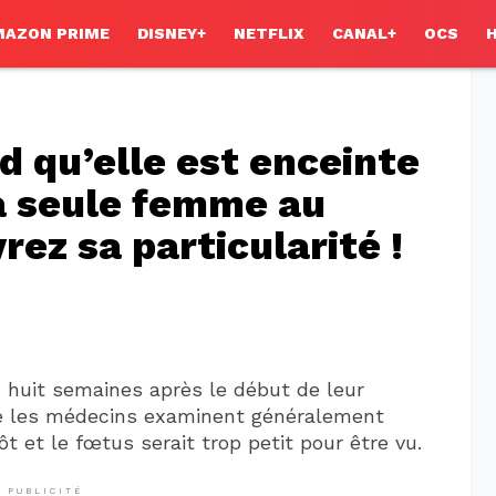
MAZON PRIME
DISNEY+
NETFLIX
CANAL+
OCS
 qu’elle est enceinte
la seule femme au
z sa particularité !
 huit semaines après le début de leur
e les médecins examinent généralement
ôt et le fœtus serait trop petit pour être vu.
PUBLICITÉ