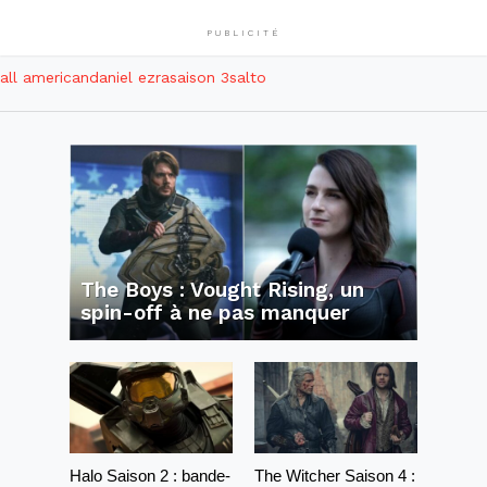
PUBLICITÉ
all american
daniel ezra
saison 3
salto
The Boys : Vought Rising, un
spin-off à ne pas manquer
Halo Saison 2 : bande-
The Witcher Saison 4 :