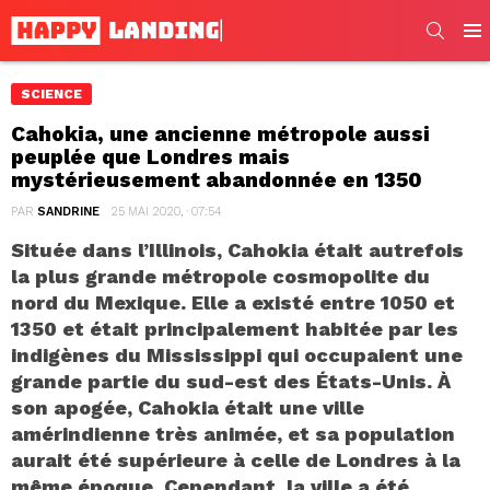
SEARC
Men
SCIENCE
Cahokia, une ancienne métropole aussi
peuplée que Londres mais
mystérieusement abandonnée en 1350
PAR
SANDRINE
25 MAI 2020, · 07:54
Située dans l’Illinois, Cahokia était autrefois
la plus grande métropole cosmopolite du
nord du Mexique. Elle a existé entre 1050 et
1350 et était principalement habitée par les
indigènes du Mississippi qui occupaient une
grande partie du sud-est des États-Unis. À
son apogée, Cahokia était une ville
amérindienne très animée, et sa population
aurait été supérieure à celle de Londres à la
même époque. Cependant, la ville a été