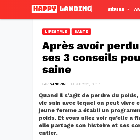
SÉRIES
A
LIFESTYLE
SANTÉ
Après avoir perdu 
ses 3 conseils po
saine
PAR
SANDRINE
19 SEP 2019, · 10:57
Quand il s’agit de perdre du poids
vie sain avec lequel on peut vivre 
jeune femme a établi un programme
poids. Et vous allez voir qu’elle a 
elle partage son histoire et ses c
entier.