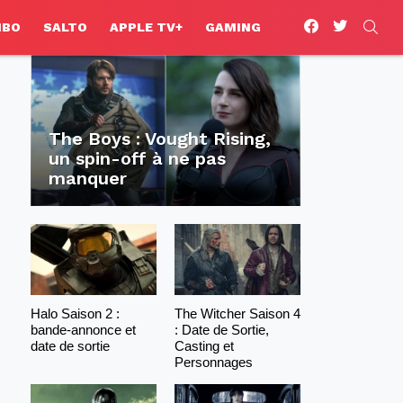
facebook
twitter
SEA
HBO
SALTO
APPLE TV+
GAMING
The Boys : Vought Rising,
un spin-off à ne pas
manquer
Halo Saison 2 :
The Witcher Saison 4
bande-annonce et
: Date de Sortie,
date de sortie
Casting et
Personnages