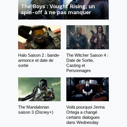
The Boys : Vought Rising, un
spin-off à ne pas manquer
Halo Saison 2 : bande-
The Witcher Saison 4 :
annonce et date de
Date de Sortie,
sortie
Casting et
Personnages
The Mandalorian
Voilà pourquoi Jenna
saison 3 (Disney+)
Ortega a changé
certains dialogues
dans Wednesday