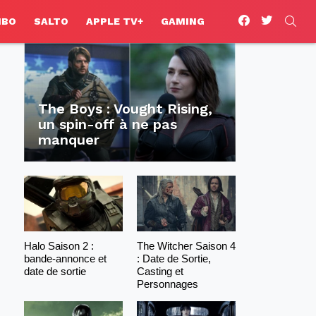
facebook
twitter
SEA
HBO
SALTO
APPLE TV+
GAMING
The Boys : Vought Rising,
un spin-off à ne pas
manquer
Halo Saison 2 :
The Witcher Saison 4
bande-annonce et
: Date de Sortie,
date de sortie
Casting et
Personnages