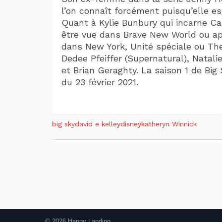
l’on connaît forcément puisqu’elle es
Quant à Kylie Bunbury qui incarne Ca
être vue dans Brave New World ou ap
dans New York, Unité spéciale ou Th
Dedee Pfeiffer (Supernatural), Natali
et Brian Geraghty. La saison 1 de Big
du 23 février 2021.
big sky
david e kelley
disney
katheryn Winnick
© 2026 Happy Landing