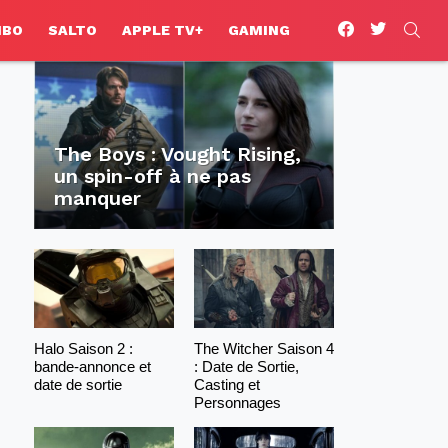
facebook
twitter
SEA
HBO
SALTO
APPLE TV+
GAMING
The Boys : Vought Rising,
un spin-off à ne pas
manquer
Halo Saison 2 :
The Witcher Saison 4
bande-annonce et
: Date de Sortie,
date de sortie
Casting et
Personnages