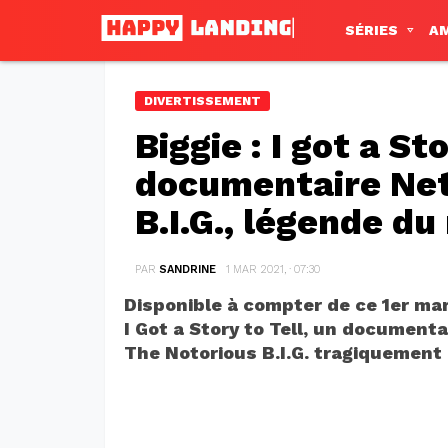
SÉRIES
A
DIVERTISSEMENT
Biggie : I got a St
documentaire Netf
B.I.G., légende du
PAR
SANDRINE
1 MAR 2021, · 07:30
Disponible à compter de ce 1er mars
I Got a Story to Tell, un documenta
The Notorious B.I.G. tragiquement 