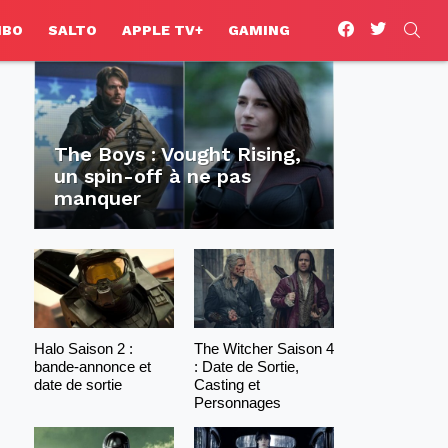
facebook
twitter
SEA
HBO
SALTO
APPLE TV+
GAMING
The Boys : Vought Rising,
un spin-off à ne pas
manquer
Halo Saison 2 :
The Witcher Saison 4
bande-annonce et
: Date de Sortie,
date de sortie
Casting et
Personnages