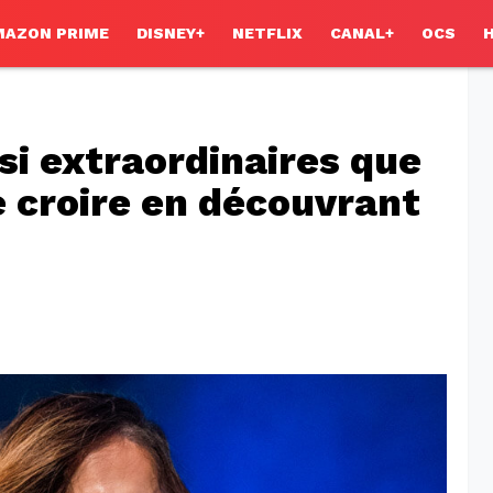
MAZON PRIME
DISNEY+
NETFLIX
CANAL+
OCS
i extraordinaires que
e croire en découvrant