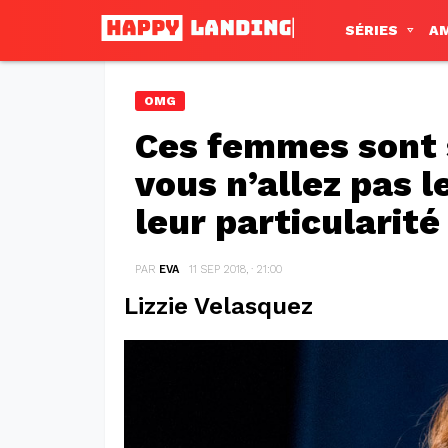
SÉRIES
A
OMG
Ces femmes sont s
vous n’allez pas l
leur particularité
PAR
EVA
11 SEP 2018, · 21:00
Lizzie Velasquez