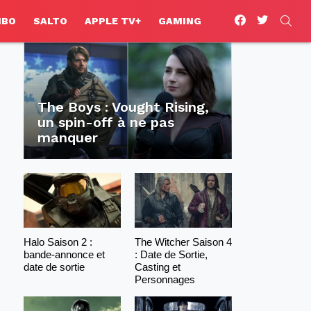
facebook
twitter
SEA
HBO
SALTO
APPLE TV+
GAMING
The Boys : Vought Rising,
un spin-off à ne pas
manquer
Halo Saison 2 :
The Witcher Saison 4
bande-annonce et
: Date de Sortie,
date de sortie
Casting et
Personnages