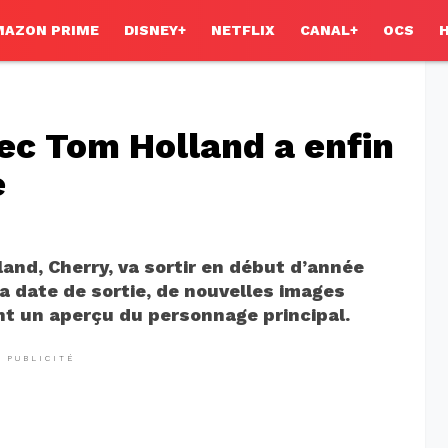
MAZON PRIME
DISNEY+
NETFLIX
CANAL+
OCS
vec Tom Holland a enfin
e
and, Cherry, va sortir en début d’année
la date de sortie, de nouvelles images
nt un aperçu du personnage principal.
PUBLICITÉ