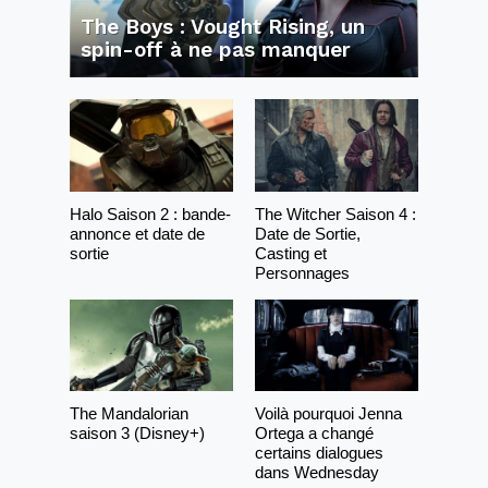
The Boys : Vought Rising, un
spin-off à ne pas manquer
Halo Saison 2 : bande-
The Witcher Saison 4 :
annonce et date de
Date de Sortie,
sortie
Casting et
Personnages
The Mandalorian
Voilà pourquoi Jenna
saison 3 (Disney+)
Ortega a changé
certains dialogues
dans Wednesday