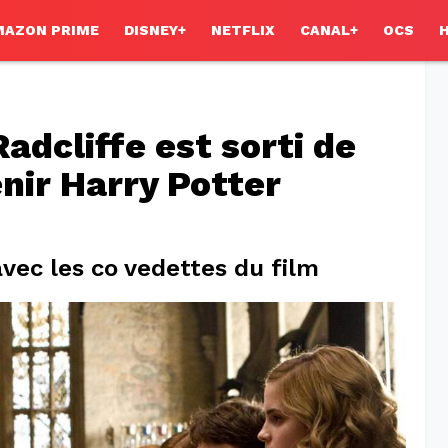
MAZON PRIME
DISNEY+
NETFLIX
CANAL+
OCS
dcliffe est sorti de
nir Harry Potter
 avec les co vedettes du film