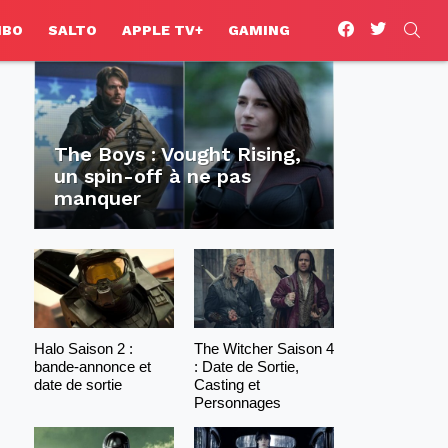
facebook
twitter
SEA
HBO
SALTO
APPLE TV+
GAMING
The Boys : Vought Rising,
un spin-off à ne pas
manquer
Halo Saison 2 :
The Witcher Saison 4
bande-annonce et
: Date de Sortie,
date de sortie
Casting et
Personnages