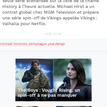
seule série scénarisée sur la liste de la chaîne
History à l’heure actuelle. Michael Hirst a un
contrat global chez MGM Television et prépare
une série spin-off de Vikings appelée Vikings :
Valhalla pour Netflix.
PUBLICITÉ
michael hirst
mini-série
plague year
vikings
The Boys : Vought Rising, un
spin-off à ne pas manquer