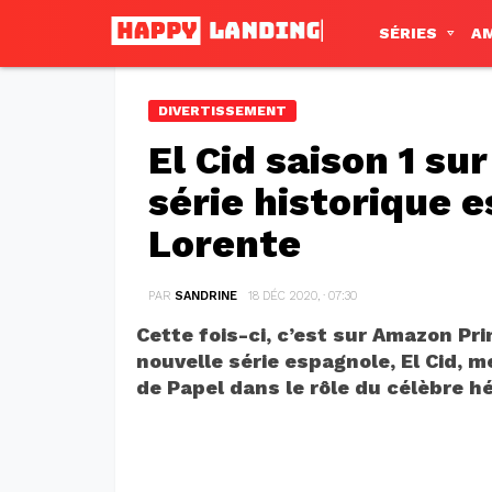
SÉRIES
A
DIVERTISSEMENT
El Cid saison 1 s
série historique 
Lorente
PAR
SANDRINE
18 DÉC 2020, · 07:30
Cette fois-ci, c’est sur Amazon Pr
nouvelle série espagnole, El Cid, 
de Papel dans le rôle du célèbre h