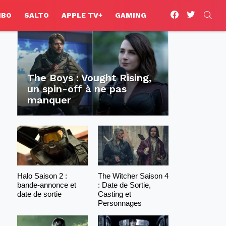
facebook
twitter
SEA
HBO
SALTO
APPLE TV+
GAMING
The Boys : Vought Rising,
un spin-off à ne pas
manquer
Halo Saison 2 :
The Witcher Saison 4
bande-annonce et
: Date de Sortie,
date de sortie
Casting et
Personnages