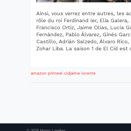
Ainsi, vous verrez entre autres, les a
rôle du roi Ferdinand Ier, Elia Galera
Francisco Ortiz, Jaime Olías, Lucía Gu
Fernández, Pablo Álvarez, Ginés Garcí
Castillo, Adrián Salzedo, Álvaro Rico
Zohar Liba. La saison 1 de El Cid est
amazon prime
el cid
jaime lorente
© 2026 Happy Landing