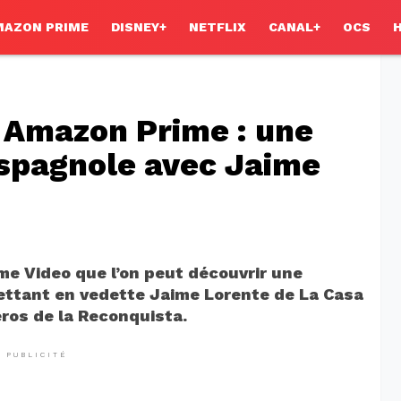
MAZON PRIME
DISNEY+
NETFLIX
CANAL+
OCS
ur Amazon Prime : une
espagnole avec Jaime
ime Video que l’on peut découvrir une
mettant en vedette Jaime Lorente de La Casa
éros de la Reconquista.
PUBLICITÉ