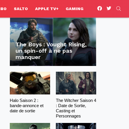
facebook
twitter
SEA
HBO
SALTO
APPLE TV+
GAMING
The Boys : Vought Rising,
un spin-off à ne pas
manquer
Halo Saison 2 :
The Witcher Saison 4
bande-annonce et
: Date de Sortie,
date de sortie
Casting et
Personnages