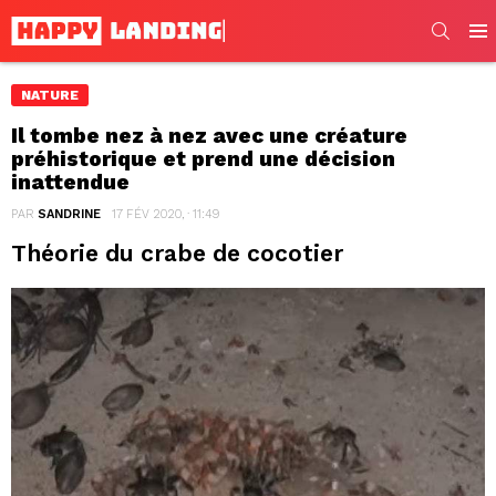
SEARC
Men
NATURE
Il tombe nez à nez avec une créature
préhistorique et prend une décision
inattendue
PAR
SANDRINE
17 FÉV 2020, · 11:49
Théorie du crabe de cocotier