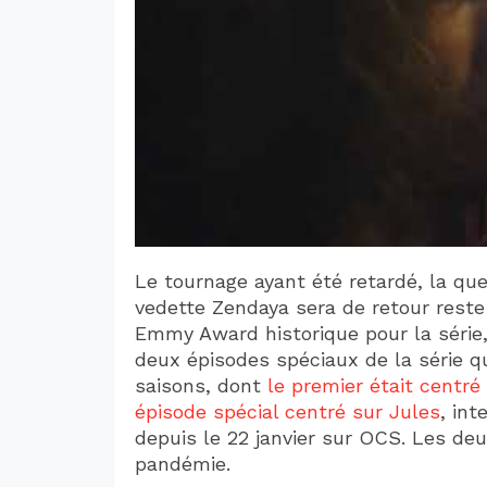
Le tournage ayant été retardé, la que
vedette Zendaya sera de retour reste
Emmy Award historique pour la série,
deux épisodes spéciaux de la série qu
saisons, dont
le premier était centré
épisode spécial centré sur Jules
, int
depuis le 22 janvier sur OCS. Les de
pandémie.