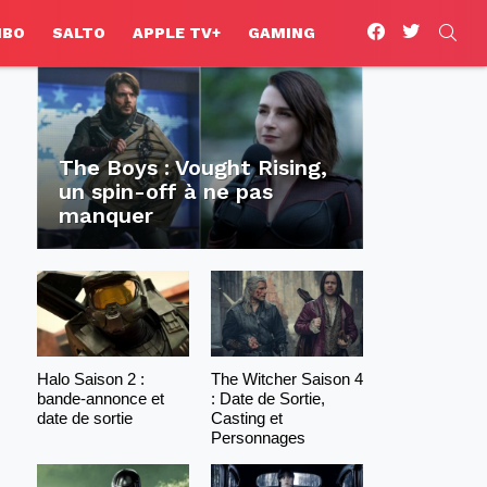
facebook
twitter
SEA
HBO
SALTO
APPLE TV+
GAMING
The Boys : Vought Rising,
un spin-off à ne pas
manquer
Halo Saison 2 :
The Witcher Saison 4
bande-annonce et
: Date de Sortie,
date de sortie
Casting et
Personnages