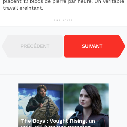
placent 12 blocs de pierre par heure. Un véritable
travail éreintant.
PUBLICITÉ
PRÉCÉDENT
SUIVANT
The Boys : Vought Rising, un
spin-off à ne pas manquer