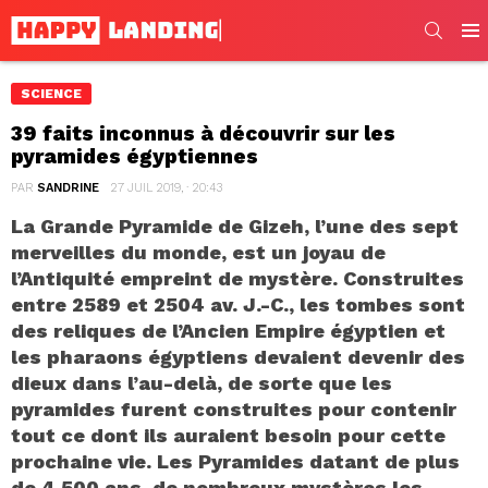
SEARC
Men
SCIENCE
39 faits inconnus à découvrir sur les
pyramides égyptiennes
PAR
SANDRINE
27 JUIL 2019, · 20:43
La Grande Pyramide de Gizeh, l’une des sept
merveilles du monde, est un joyau de
l’Antiquité empreint de mystère. Construites
entre 2589 et 2504 av. J.-C., les tombes sont
des reliques de l’Ancien Empire égyptien et
les pharaons égyptiens devaient devenir des
dieux dans l’au-delà, de sorte que les
pyramides furent construites pour contenir
tout ce dont ils auraient besoin pour cette
prochaine vie. Les Pyramides datant de plus
de 4 500 ans, de nombreux mystères les