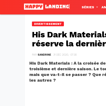
SÉRIES
A
DIVERTISSEMENT
His Dark Material
réserve la dernièr
PAR
SANDRINE
31 DÉC 2020, · 07:30
His Dark Materials : A la croisée 
troisième et dernière saison. Le t
mais que va-t-il se passer ? Que ré
les autres ?