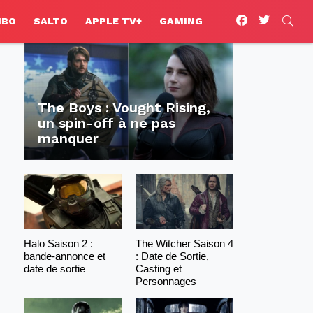
facebook
twitter
SEA
HBO
SALTO
APPLE TV+
GAMING
The Boys : Vought Rising,
un spin-off à ne pas
manquer
Halo Saison 2 :
The Witcher Saison 4
bande-annonce et
: Date de Sortie,
date de sortie
Casting et
Personnages