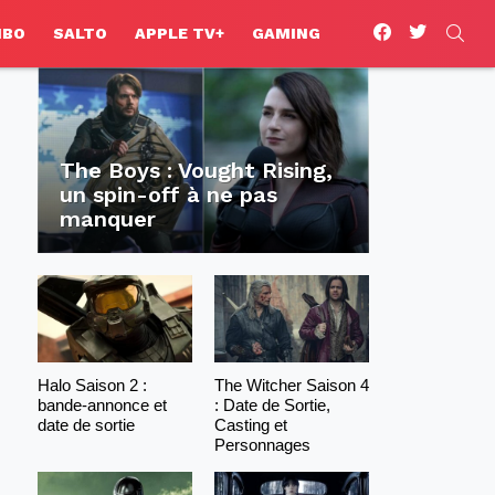
facebook
twitter
SEA
HBO
SALTO
APPLE TV+
GAMING
The Boys : Vought Rising,
un spin-off à ne pas
manquer
Halo Saison 2 :
The Witcher Saison 4
bande-annonce et
: Date de Sortie,
date de sortie
Casting et
Personnages