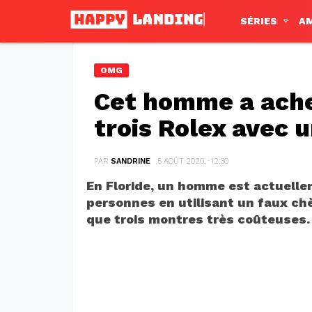
SÉRIES
A
OMG
Cet homme a ache
trois Rolex avec 
PAR
SANDRINE
5 AOÛT 2020, · 12:30
En Floride, un homme est actuelle
personnes en utilisant un faux chè
que trois montres très coûteuses.