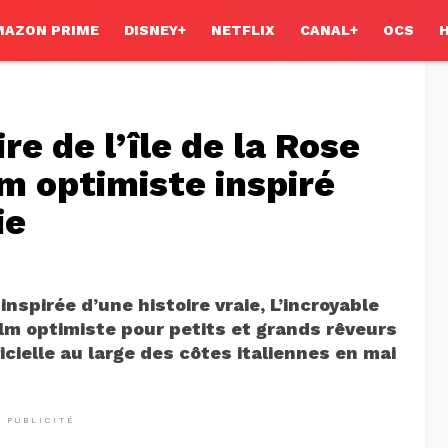
MAZON PRIME
DISNEY+
NETFLIX
CANAL+
OCS
re de l’île de la Rose
ilm optimiste inspiré
ie
nspirée d’une histoire vraie, L’incroyable
film optimiste pour petits et grands rêveurs
icielle au large des côtes italiennes en mai
PUBLICITÉ