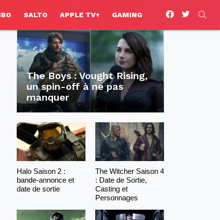
facebook
twitter
SEA
HBO
SALTO
APPLE TV+
GAMING
The Boys : Vought Rising,
un spin-off à ne pas
manquer
Halo Saison 2 :
The Witcher Saison 4
bande-annonce et
: Date de Sortie,
date de sortie
Casting et
Personnages