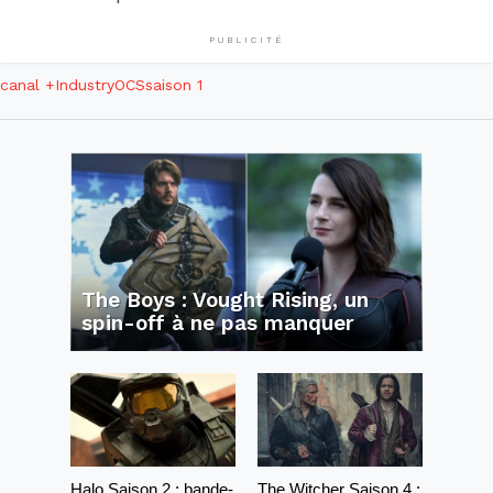
PUBLICITÉ
canal +
Industry
OCS
saison 1
The Boys : Vought Rising, un
spin-off à ne pas manquer
Halo Saison 2 : bande-
The Witcher Saison 4 :