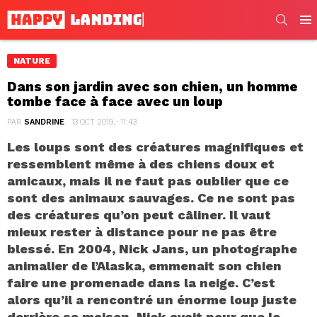
SEARC
Men
NATURE
Dans son jardin avec son chien, un homme
tombe face à face avec un loup
PAR
SANDRINE
13 OCT 2019, · 11:43
Les loups sont des créatures magnifiques et
ressemblent même à des chiens doux et
amicaux, mais il ne faut pas oublier que ce
sont des animaux sauvages. Ce ne sont pas
des créatures qu’on peut câliner. Il vaut
mieux rester à distance pour ne pas être
blessé. En 2004, Nick Jans, un photographe
animalier de l’Alaska, emmenait son chien
faire une promenade dans la neige. C’est
alors qu’il a rencontré un énorme loup juste
derrière sa maison. Nick avait peur que le