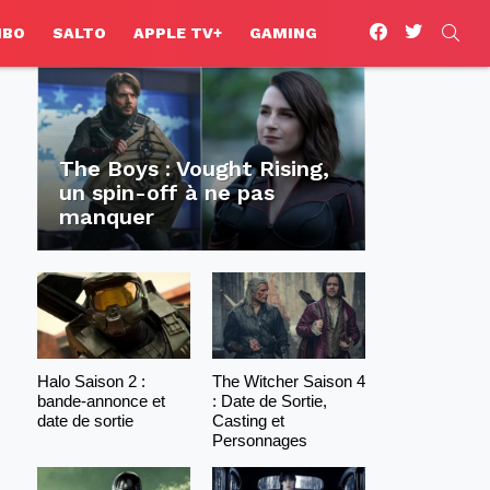
facebook
twitter
SEA
HBO
SALTO
APPLE TV+
GAMING
The Boys : Vought Rising,
un spin-off à ne pas
manquer
Halo Saison 2 :
The Witcher Saison 4
bande-annonce et
: Date de Sortie,
date de sortie
Casting et
Personnages