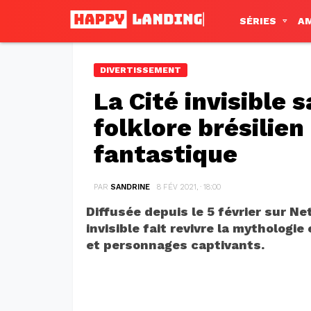
SÉRIES
A
DIVERTISSEMENT
La Cité invisible s
folklore brésilien
fantastique
PAR
SANDRINE
8 FÉV 2021, · 18:00
Diffusée depuis le 5 février sur Net
invisible fait revivre la mythologie
et personnages captivants.