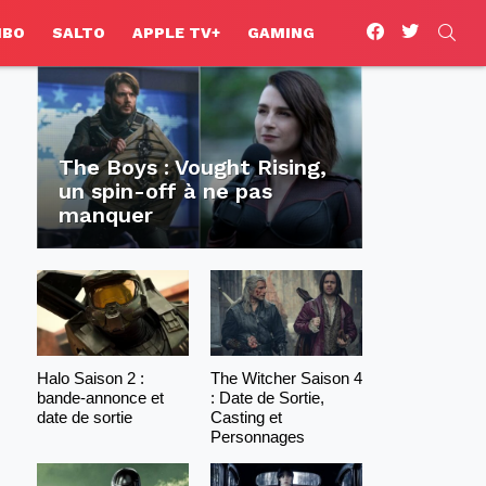
facebook
twitter
SEA
HBO
SALTO
APPLE TV+
GAMING
The Boys : Vought Rising,
un spin-off à ne pas
manquer
Halo Saison 2 :
The Witcher Saison 4
bande-annonce et
: Date de Sortie,
date de sortie
Casting et
Personnages