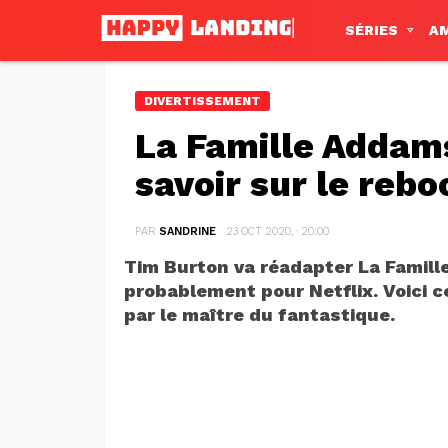
SÉRIES
A
DIVERTISSEMENT
La Famille Addams 
savoir sur le reb
PAR
SANDRINE
23 OCT 2020, · 20:00
Tim Burton va réadapter La Famil
probablement pour Netflix. Voici c
par le maître du fantastique.