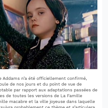
lle Addams n’a été officiellement confirmé,
roule de nos jours et du point de vue de
table par rapport aux adaptations passées de
res de toutes les versions de La Famille
lle macabre et la ville joyeuse dans laquelle
rsuivra probablement ce thème et s’articulera