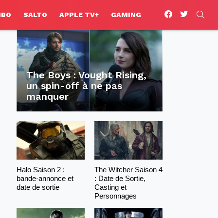
facebook
twitter
SEA
HBO
SALTO
APPLE TV+
GAMING
The Boys : Vought Rising,
un spin-off à ne pas
manquer
Halo Saison 2 :
The Witcher Saison 4
bande-annonce et
: Date de Sortie,
date de sortie
Casting et
Personnages