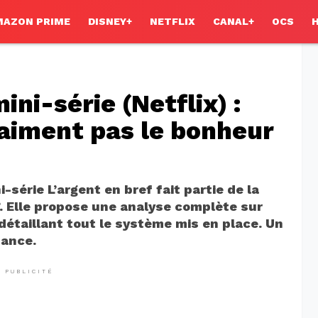
MAZON PRIME
DISNEY+
NETFLIX
CANAL+
OCS
ini-série (Netflix) :
vraiment pas le bonheur
i-série L’argent en bref fait partie de la
. Elle propose une analyse complète sur
n détaillant tout le système mis en place. Un
nance.
PUBLICITÉ