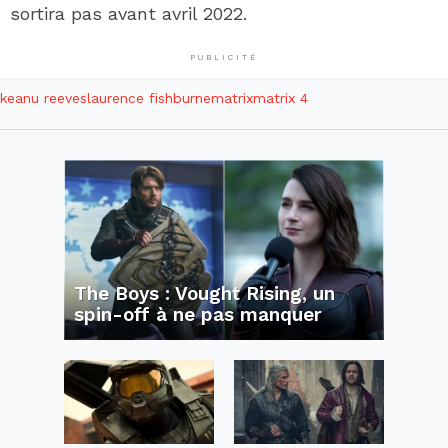
sortira pas avant avril 2022.
PUBLICITÉ
keanu reeves
laurence fishburne
matrix
matrix 4
The Boys : Vought Rising, un
spin-off à ne pas manquer