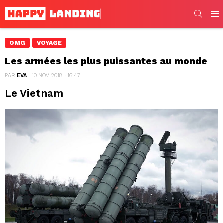
SEARC
Men
OMG
VOYAGE
Les armées les plus puissantes au monde
PAR
EVA
10 NOV 2018, · 16:47
Le Vietnam