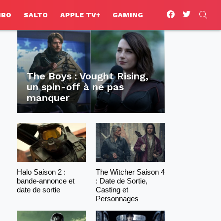
facebook
twitter
SEA
HBO
SALTO
APPLE TV+
GAMING
The Boys : Vought Rising,
un spin-off à ne pas
manquer
Halo Saison 2 :
The Witcher Saison 4
bande-annonce et
: Date de Sortie,
date de sortie
Casting et
Personnages