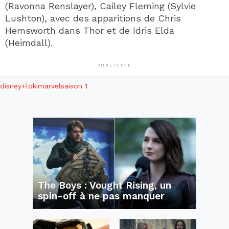
(Ravonna Renslayer), Cailey Fleming (Sylvie
Lushton), avec des apparitions de Chris
Hemsworth dans Thor et de Idris Elda
(Heimdall).
PUBLICITÉ
disney+
loki
marvel
saison 1
The Boys : Vought Rising, un
spin-off à ne pas manquer