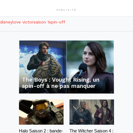
PUBLICITÉ
disney
love victor
saison 1
spin-off
The Boys : Vought Rising, un
spin-off à ne pas manquer
Halo Saison 2 : bande-
The Witcher Saison 4 :