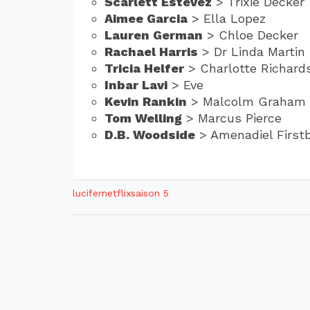
Scarlett Estevez
> Trixie Decker
Aimee Garcia
> Ella Lopez
Lauren German
> Chloe Decker
Rachael Harris
> Dr Linda Martin
Tricia Helfer
> Charlotte Richard
Inbar Lavi
> Eve
Kevin Rankin
> Malcolm Graham
Tom Welling
> Marcus Pierce
D.B. Woodside
> Amenadiel First
lucifer
netflix
saison 5