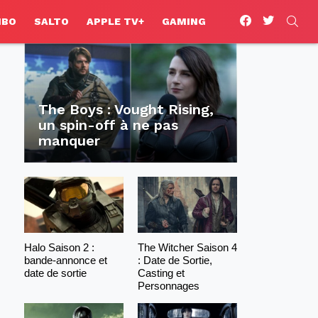
facebook
twitter
SEA
HBO
SALTO
APPLE TV+
GAMING
The Boys : Vought Rising,
un spin-off à ne pas
manquer
Halo Saison 2 :
The Witcher Saison 4
bande-annonce et
: Date de Sortie,
date de sortie
Casting et
Personnages