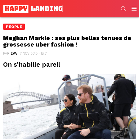
SEARC
Men
PEOPLE
Meghan Markle : ses plus belles tenues de
grossesse uber fashion !
PAR
EVA
7 NOV 2018, · 18:31
On s’habille pareil