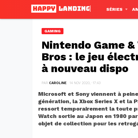
SÉRIES
A
GAMING
Nintendo Game & 
Bros : le jeu élec
à nouveau dispo
PAR
CAROLINE
14 NOV 2020, · 17:43
Microsoft et Sony viennent à peine
génération, la Xbox Series X et la
ressort temporairement la toute p
Watch sortie au Japon en 1980 par 
objet de collection pour les retro