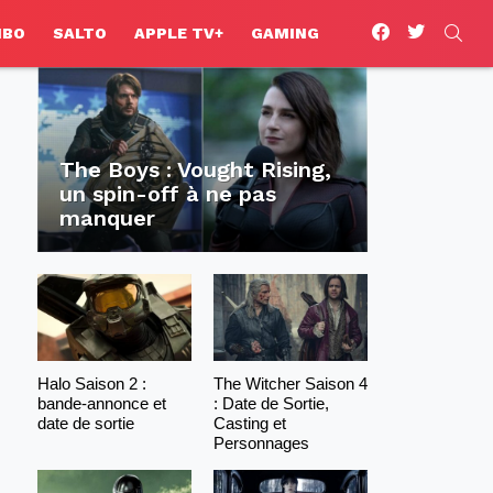
facebook
twitter
SEA
HBO
SALTO
APPLE TV+
GAMING
The Boys : Vought Rising,
un spin-off à ne pas
manquer
Halo Saison 2 :
The Witcher Saison 4
bande-annonce et
: Date de Sortie,
date de sortie
Casting et
Personnages