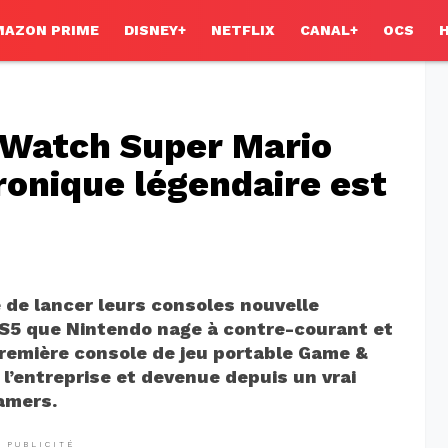
MAZON PRIME
DISNEY+
NETFLIX
CANAL+
OCS
Watch Super Mario
tronique légendaire est
 de lancer leurs consoles nouvelle
 PS5 que Nintendo nage à contre-courant et
remière console de jeu portable Game &
l’entreprise et devenue depuis un vrai
gamers.
PUBLICITÉ