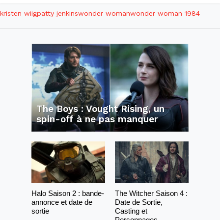
kristen wiig
patty jenkins
wonder woman
wonder woman 1984
The Boys : Vought Rising, un
spin-off à ne pas manquer
Halo Saison 2 : bande-
The Witcher Saison 4 :
annonce et date de
Date de Sortie,
sortie
Casting et
Personnages