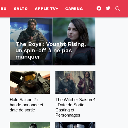
facebook
twitter
SEA
HBO
SALTO
APPLE TV+
GAMING
The Boys : Vought Rising,
un spin-off à ne pas
manquer
Halo Saison 2 :
The Witcher Saison 4
bande-annonce et
: Date de Sortie,
date de sortie
Casting et
Personnages