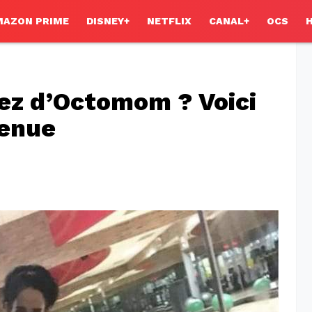
MAZON PRIME
DISNEY+
NETFLIX
CANAL+
OCS
ez d’Octomom ? Voici
venue