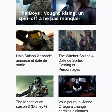
The Boys : Vought Rising, un
spin-off à ne pas manquer
Halo Saison 2 : bande-
The Witcher Saison 4 :
annonce et date de
Date de Sortie,
sortie
Casting et
Personnages
The Mandalorian
Voilà pourquoi Jenna
saison 3 (Disney+)
Ortega a changé
certains dialogues