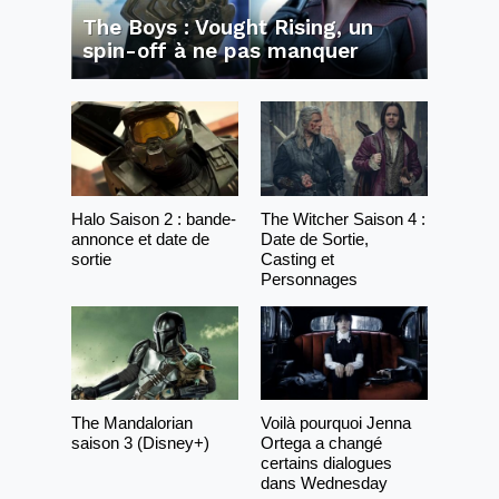
The Boys : Vought Rising, un
spin-off à ne pas manquer
Halo Saison 2 : bande-
The Witcher Saison 4 :
annonce et date de
Date de Sortie,
sortie
Casting et
Personnages
The Mandalorian
Voilà pourquoi Jenna
saison 3 (Disney+)
Ortega a changé
certains dialogues
dans Wednesday