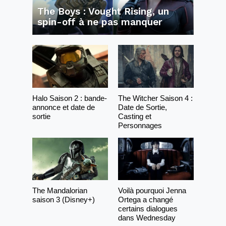
The Boys : Vought Rising, un
spin-off à ne pas manquer
Halo Saison 2 : bande-
The Witcher Saison 4 :
annonce et date de
Date de Sortie,
sortie
Casting et
Personnages
The Mandalorian
Voilà pourquoi Jenna
saison 3 (Disney+)
Ortega a changé
certains dialogues
dans Wednesday