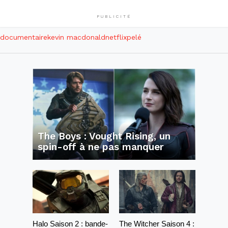
PUBLICITÉ
documentaire
kevin macdonald
netflix
pelé
The Boys : Vought Rising, un
spin-off à ne pas manquer
Halo Saison 2 : bande-
The Witcher Saison 4 :