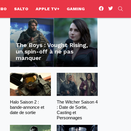
facebook
twitter
SEA
HBO
SALTO
APPLE TV+
GAMING
The Boys : Vought Rising,
un spin-off à ne pas
manquer
Halo Saison 2 :
The Witcher Saison 4
bande-annonce et
: Date de Sortie,
date de sortie
Casting et
Personnages