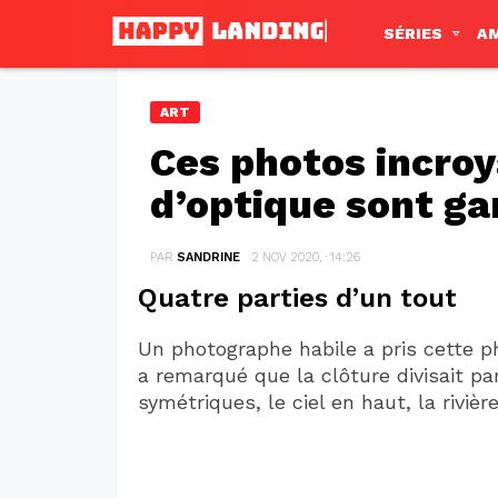
SÉRIES
A
ART
Ces photos incroy
d’optique sont ga
PAR
SANDRINE
2 NOV 2020, · 14:26
Quatre parties d’un tout
Un photographe habile a pris cette ph
a remarqué que la clôture divisait pa
symétriques, le ciel en haut, la riviè