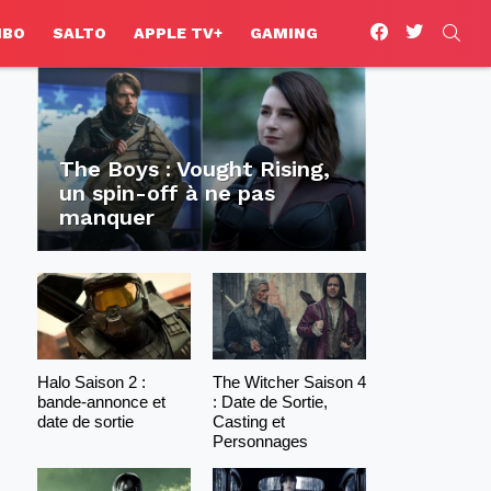
facebook
twitter
SEA
HBO
SALTO
APPLE TV+
GAMING
The Boys : Vought Rising,
un spin-off à ne pas
manquer
Halo Saison 2 :
The Witcher Saison 4
bande-annonce et
: Date de Sortie,
date de sortie
Casting et
Personnages