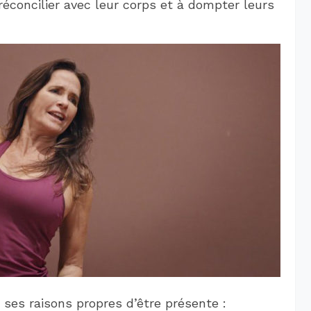
éconcilier avec leur corps et à dompter leurs
es raisons propres d’être présente :