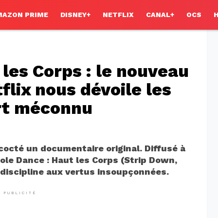
MAZON PRIME
DISNEY+
NETFLIX
CANAL+
OCS
 les Corps : le nouveau
lix nous dévoile les
art méconnu
cocté un documentaire original. Diffusé à
Pole Dance : Haut les Corps (Strip Down,
discipline aux vertus insoupçonnées.
PUBLICITÉ