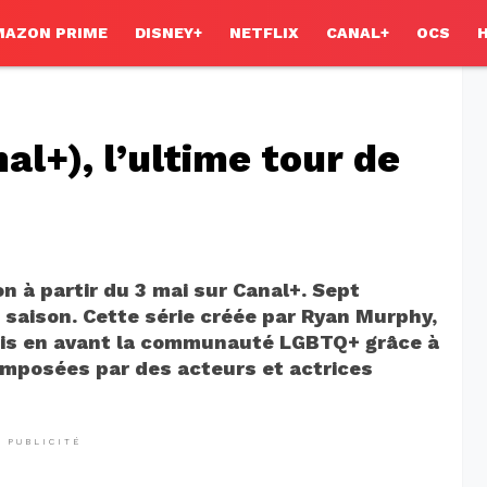
MAZON PRIME
DISNEY+
NETFLIX
CANAL+
OCS
al+), l’ultime tour de
n à partir du 3 mai sur Canal+. Sept
 saison. Cette série créée par Ryan Murphy,
mis en avant la communauté LGBTQ+ grâce à
omposées par des acteurs et actrices
PUBLICITÉ