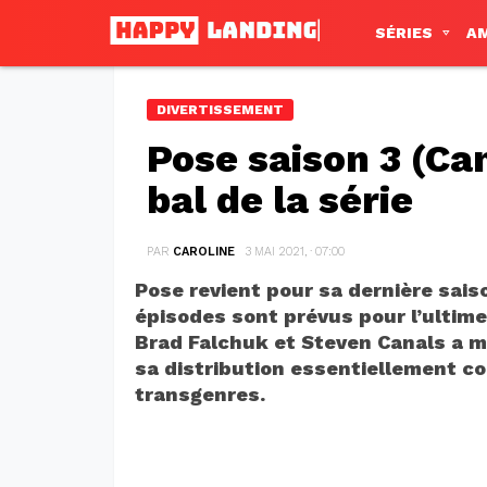
SÉRIES
A
DIVERTISSEMENT
Pose saison 3 (Can
bal de la série
PAR
CAROLINE
3 MAI 2021, · 07:00
Pose revient pour sa dernière saiso
épisodes sont prévus pour l’ultime
Brad Falchuk et Steven Canals a 
sa distribution essentiellement c
transgenres.