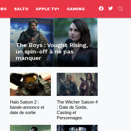
facebook
twitter
SEA
HBO
SALTO
APPLE TV+
GAMING
The Boys : Vought Rising,
un spin-off à ne pas
manquer
Halo Saison 2 :
The Witcher Saison 4
bande-annonce et
: Date de Sortie,
date de sortie
Casting et
Personnages